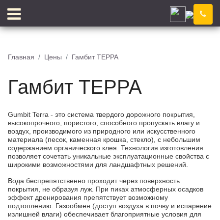
Астрахань
Компания
Новости
Главная
Цены
Гамбит ТЕРРА
Блог
Цены
Гамбит ТЕРРА
Доставка
Контакты
Отзывы
Цветовой конструктор
Gumbit Terra - это система твердого дорожного покрытия,
высокопрочного, пористого, способного пропускать влагу и
воздух, производимого из природного или искусственного
материала (песок, каменная крошка, стекло), с небольшим
содержанием органического клея. Технология изготовления
позволяет сочетать уникальные эксплуатационные свойства с
КЛЕЙ
КРОШКА
широкими возможностями для ландшафтных решений.
Вода беспрепятственно проходит через поверхность
покрытия, не образуя луж. При пиках атмосферных осадков
эффект дренирования препятствует возможному
подтоплению. Газообмен (доступ воздуха в почву и испарение
излишней влаги) обеспечивает благоприятные условия для