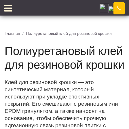
Астрахань
Компания
Новости
Главная
Полиуретановый клей для резиновой крошки
Блог
Цены
Полиуретановый клей
Доставка
Контакты
Отзывы
Цветовой конструктор
для резиновой крошки
Клей для резиновой крошки — это
синтетический материал, который
КЛЕЙ
КРОШКА
используют при укладке спортивных
покрытий. Его смешивают с резиновым или
EPDM гранулятом, а также наносят на
основание, чтобы обеспечить прочную
адгезионную связь резиновой плитки с