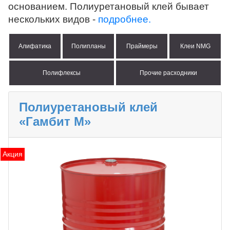
основанием. Полиуретановый клей бывает
ПИГМЕНТ
ИСКУССТВЕННАЯ ТРАВА
нескольких видов -
подробнее.
Алифатика
Полипланы
Праймеры
Клеи NMG
ПРОМПОЛЫ
ТЕХНИКА
Полифлексы
Прочие расходники
Астрахань
Полиуретановый клей
«Гамбит М»
Акция