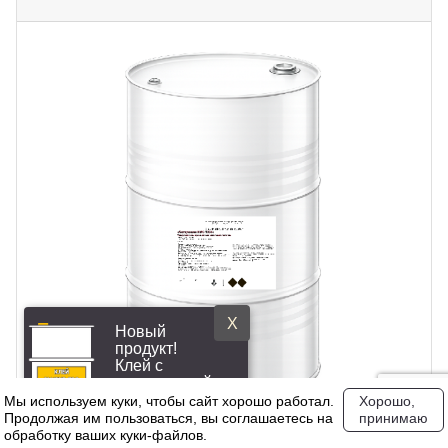
X
Новый
продукт!
Клей с
повышенной
эластичностью
Мы используем куки, чтобы сайт хорошо работал.
Хорошо,
Продолжая им пользоваться, вы соглашаетесь на
принимаю
Описание
обработку ваших куки‑файлов.